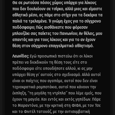
Θα σε ρωτούσα πόσος χώρος υπάρχει για λύκους
που δεν δουλεύουν σε τσίρκο, αλλά μιας και είμαστε
αθλητικό μέσο, ας πάμε στο στίχο για τα δεκάρια τα
παλιά τα τρελαμένα. Τι γνώμη έχεις για το σύγχρονο
ποδόσφαιρο; Πώς αισθάνεστε που φόρεσαν
μπλουζάκι σας παίκτες του Πανιωνίου; Αν θέλεις, μου
απαντάς και για τους λύκους και για το αν έχουν
θέση στον σύγχρονο επαγγελματικό αθλητισμό.
Λεωνίδας:
Εγώ προσωπικά πιστεύω ότι οι λύκοι
πρέπει να διεκδικούν τη θέση τους είτε στο
ποδόσφαιρο είτε οπουδήποτε αλλού, κι ας μην
υπάρχει θέση γι’ αυτούς στο σχεδιασμό. Αλλά αυτοί
είναι οι παίχτες που αγαπάμε, αυτοί που δεν είναι
τεχνοκρατικά ρομποτάκια, αυτοί που κάνουν την
έκπληξη, “τη μεγάλη τη ντρίπλα” που λέμε εμείς, που
έχουν τη μαγεία. Και εντός και εκτός γηπέδων. Πάρε
το Μαραντόνα, με την κριτική στη ΦΙΦΑ, με τον Τσε
και το Φιντέλ τατουάζ, με την αντισυμβατική