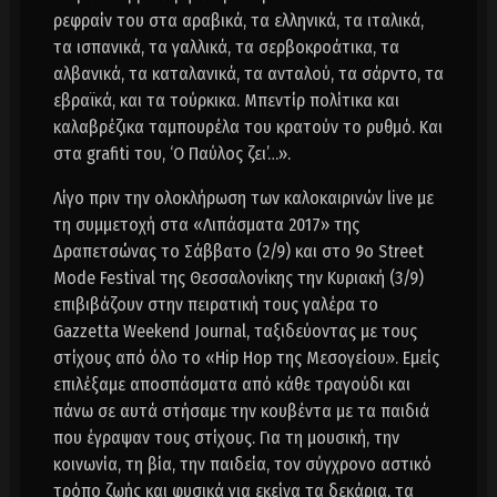
ρεφραίν του στα αραβικά, τα ελληνικά, τα ιταλικά,
τα ισπανικά, τα γαλλικά, τα σερβοκροάτικα, τα
αλβανικά, τα καταλανικά, τα ανταλού, τα σάρντο, τα
εβραϊκά, και τα τούρκικα. Μπεντίρ πολίτικα και
καλαβρέζικα ταμπουρέλα του κρατούν το ρυθμό. Και
στα grafiti του, ‘Ο Παύλος ζει’…».
Λίγο πριν την ολοκλήρωση των καλοκαιρινών live με
τη συμμετοχή στα «Λιπάσματα 2017» της
Δραπετσώνας το Σάββατο (2/9) και στο 9o Street
Mode Festival της Θεσσαλονίκης την Κυριακή (3/9)
επιβιβάζουν στην πειρατική τους γαλέρα το
Gazzetta Weekend Journal, ταξιδεύοντας με τους
στίχους από όλο το «Hip Hop της Μεσογείου». Εμείς
επιλέξαμε αποσπάσματα από κάθε τραγούδι και
πάνω σε αυτά στήσαμε την κουβέντα με τα παιδιά
που έγραψαν τους στίχους. Για τη μουσική, την
κοινωνία, τη βία, την παιδεία, τον σύγχρονο αστικό
τρόπο ζωής και φυσικά για εκείνα τα δεκάρια, τα