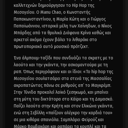
καλλιτεχνών δημιούργησαν το Hip Hop της
Μεσογείου. Ο Manu Chao, ο Κωνσταντής
Παπακωνσταντίνου, η Μαρία Κώτη και ο Γιώργος
Παπαϊωάννου, ιστορικά μέλη των Χαΐνηδων, ο Νίκος
Μπάρδης από τα θρυλικά Διάφανα Κρίνα καθώς και
αρκετοί ακόμα έχουν βάλει το λιθαράκι στο
πρωτοποριακό αυτό μουσικό πρότζεκτ.
Ένα άλμπουμ-ταξίδι που συνδυάζει τα σκρατς με το
λαούτο και την γκάιντα, την ασκομαντούρα με τη
ραπ. Όπως περιγράφουν και οι ίδιοι: «Το hip hop της
Μεσογείου σουλατσάρει στα στενά της Μασσαλίας
ακροπατώντας πάνω σε ρυθμούς απ’ το Μαγκρέμπ.
Στην Τύνιδα προκαλεί λαϊκό ξεσηκωμό, και μπαίνει
στη μύτη του δικτάτορα στο Κάϊρο και τη Δαμασκό.
Παίζει λαούτο στην Κρήτη και στον Ελικώνα γκάιντα,
ενώ στη Σεβίλλη «παίζουν αλέγκρο την καρδιά του»
σε μια κιθάρα σπανιόλα. Σαμπλάρει Φεϊρούζ και
Μάρκο Βαμβακάρη και ραπάρει τα κουπλέ και τα