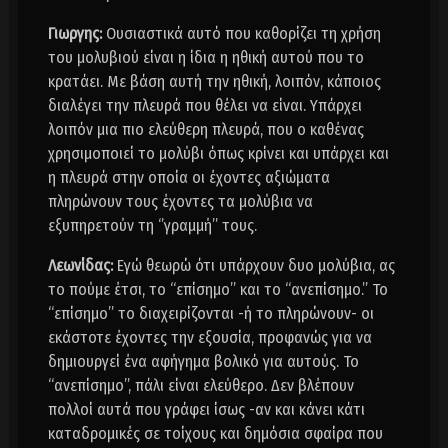
Γιωργης:
Ουσιαστικά αυτό που καθορίζει τη χρήση
του μολυβιού είναι η ίδια η ηθική αυτού που το
κρατάει. Με βάση αυτή την ηθική, λοιπόν, κάποιος
διαλέγει την πλευρά που θέλει να είναι. Υπάρχει
λοιπόν μια πιο ελεύθερη πλευρά, που ο καθένας
χρησιμοποιεί το μολύβι όπως κρίνει και υπάρχει και
η πλευρά στην οποία οι έχοντες αξιώματα
πληρώνουν τους έχοντες τα μολύβια να
εξυπηρετούν τη ‘’γραμμή’’ τους.
Λεωνίδας:
Εγώ θεωρώ ότι υπάρχουν δυο μολύβια, ας
το πούμε έτσι, το “επίσημο” και το “ανεπίσημο.” Το
“επίσημο” το διαχειρίζονται -ή το πληρώνουν- οι
εκάστοτε έχοντες την εξουσία, προφανώς για να
δημιουργεί ένα αφήγημα βολικό για αυτούς. Το
“ανεπίσημο”, πάλι είναι ελεύθερο. Δεν βλέπουν
πολλοί αυτά που γράφει ίσως -αν και κάνει κάτι
καταδρομικές σε τοίχους και δημόσια σφαίρα που