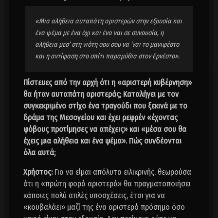
«Μια αλήθεια αυταπάτη αριστερών στην εξουσία και
ένα ψέμα με ένα όχι και ένα ναι σε συνουσία, η
αλήθεια μεσ’ στη νιότη σου σου να ‘ναι το μανιφέστο
και η αντίφαση στο σπίτι παραμύθια στον Ερνέστο».
Πίστευες από την αρχή ότι η «αριστερή κυβέρνηση»
θα ήταν αυταπάτη αριστεράς; Καταλήγει με τον
συγκεκριμένο στίχο ένα τραγούδι που ξεκινά με το
δράμα της Μεσογείου και έχει ρεφρέν «έχοντας
φόβους προτίμησες να απέχεις» και «μέσα σου θα
έχεις μια αλήθεια και ένα ψέμα». Πώς συνδέονται
όλα αυτά;
Χρήστος:
Για να είμαι απόλυτα ειλικρινής, θεωρούσα
ότι η «πρώτη φορά αριστερά» θα πραγματοποιήσει
κάποιες πολύ απλές υποσχέσεις, έτσι για να
«κουβαλάει» μαζί της ένα αριστερό πρόσημο όσο