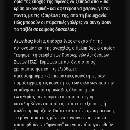
όρια της εποχής της αφενός να ξεπηδά από «μια
κρίση οικονομική» και αφετέρου να χειραγωγείται
πάντα, με τις εξαιρέσεις της, από τη βιομηχανία;
Πώς μπορούν οι πειρατικές γαλέρες να συνεχίσουν
το ταξίδι σε καιρούς δύσκολους;
Λεωνίδας:
Κοίτα, υπάρχει ένας στοχαστής της
αυτονομίας και της αναρχίας, ο Hakim Bey, ο οποίος
“εφηύρε” τη θεωρία των Προσωρινών Αυτόνομων
Ζωνών (ΤΑΖ). Σύμφωνα με αυτόν, ο οποίος
χρησιμοποίησε και τις ελεύθερες
αμεσοδημοκρατικές πειρατικές κοινότητες σαν
παράδειγμα, ή τις κοινότητες των σκλάβων που την
κοπάνησαν από τη σκλαβιά, όλοι οι “χώροι
ελευθερίας” αναπόφευκτα κάποια στιγμή
καταλαμβάνονται από τις εκάστοτε εξουσίες, ή
απλά παρακμάζουν. Οπότε σε αυτήν την περίπτωση,
το μόνο που τους μένει να κάνουν είναι είναι να
αποσυρθούν, να “φύγουν” και να αναδιοργανωθούν