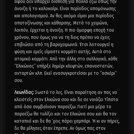
αφού δεν υπάρχει διάθεση για πολλά έξω όπως την
άνοιξη ή το καλοκαίρι. Είναι περίοδος απομόνωσης
και απολογισμού. Αν θες ακόμα είμαι μια περίοδος
αποτοξίνωσης και κάθαρσης. Μετά το χειμώνα,
λοιπόν, έρχεται η άνοιξη. Η πιο όμορφη εποχή του
χρόνου, που όμως για να τη δεις πρέπει να έχεις
επιβιώσει από τη βαρυχειμωνιά. Έτσι λειτουργεί η
φύση και εμείς είμαστε κομμάτι αυτής. Αυτά στο
ατομικό κομμάτι. Από την άλλη στο συλλογικό, κάθε
‘’Ελικώνας’’ υπήρξε λημέρι κλεφτών, επαναστατών,
ανταρτών κλπ. Εκεί ανασυγκροτείσαι με το ‘’ασκέρι’’
σου.
Λεωνίδας:
Σωστά το λες. Είναι παραίτηση αν πας να
κλειστείς στον Ελικώνα σου και δε σε νοιάζει τίποτα
από όσα συμβαίνουν παραέξω. Γιατί μια μέρα το
παραέξω θα τυλίξει και τον Ελικώνα σου και θα τον
καταπιεί και δε θα ‘χεις πάρει χαμπάρι. Ή κι αν πήρες,
δε θα μίλησες όταν έπρεπε. Αν όμως πας στον