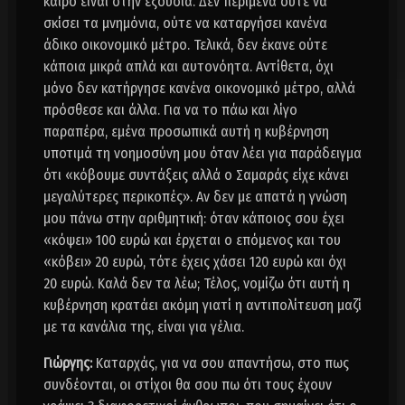
καιρό είναι στην εξουσία. Δεν περίμενα ούτε να
σκίσει τα μνημόνια, ούτε να καταργήσει κανένα
άδικο οικονομικό μέτρο. Τελικά, δεν έκανε ούτε
κάποια μικρά απλά και αυτονόητα. Αντίθετα, όχι
μόνο δεν κατήργησε κανένα οικονoμικό μέτρο, αλλά
πρόσθεσε και άλλα. Για να το πάω και λίγο
παραπέρα, εμένα προσωπικά αυτή η κυβέρνηση
υποτιμά τη νοημοσύνη μου όταν λέει για παράδειγμα
ότι «κόβουμε συντάξεις αλλά ο Σαμαράς είχε κάνει
μεγαλύτερες περικοπές». Αν δεν με απατά η γνώση
μου πάνω στην αριθμητική: όταν κάποιος σου έχει
«κόψει» 100 ευρώ και έρχεται ο επόμενος και του
«κόβει» 20 ευρώ, τότε έχεις χάσει 120 ευρώ και όχι
20 ευρώ. Καλά δεν τα λέω; Τέλος, νομίζω ότι αυτή η
κυβέρνηση κρατάει ακόμη γιατί η αντιπολίτευση μαζί
με τα κανάλια της, είναι για γέλια.
Γιώργης:
Καταρχάς, για να σου απαντήσω, στο πως
συνδέονται, οι στίχοι θα σου πω ότι τους έχουν