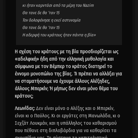
κι ήταν καρντάσι από τα μέρη του Nazim
Θα τανε δε θα ‘ταν 15
Τον δολοφόνησε η εκεί αστυνομία
Θα τανε δε θα ‘ταν 15
Η αδερφή του κράτους ήταν πάντα η βία»
Η σχέση του κράτους με τη βία προσδιορίζεται ως
«αδελφική» ήδη από την ελληνική μυθολογία και
σύμφωνα με τον Βέμπερ το κράτος διατηρεί το
έννομο μονοπώλιο της βίας. Τι πρέπει να αλλάξει για
να σταματήσουμε να έχουμε άλλους Αλέξηδες,
άλλους Μπερκίν; Ή μήπως δεν είναι μόνο θέμα του
κράτους;
Λεωνίδας:
Δεν είναι μόνο ο Αλέξης και ο Μπερκίν,
είναι κι ο Παύλος. Κι οι εργάτες στη Μανωλάδα, κι ο
Σεχζάτ Λουκμάν, και η υπάλληλος του καθαρισμού
που πέθανε στη διπλοβάρδια για να καθαρίσει τα
σκουπίδια μας. Το σύστημα το καπιταλιστικό,