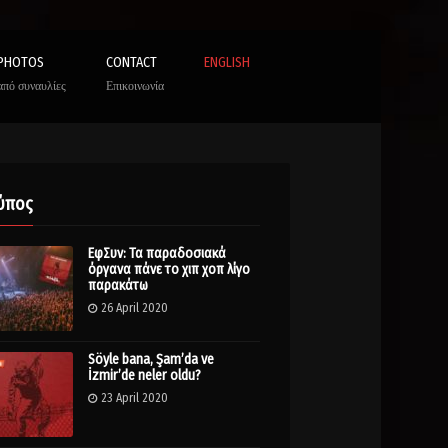
PHOTOS
CONTACT
ENGLISH
από συναυλίες
Επικοινωνία
ύπος
ΕφΣυν: Τα παραδοσιακά
όργανα πάνε το χιπ χοπ λίγο
παρακάτω
26 April 2020
Söyle bana, Şam’da ve
İzmir’de neler oldu?
23 April 2020