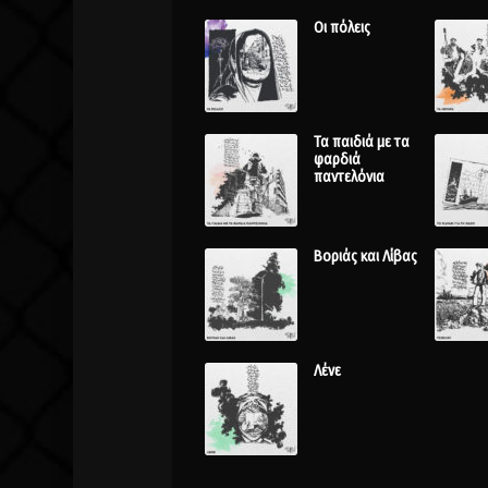
Οι πόλεις
Τα παιδιά με τα
φαρδιά
παντελόνια
Βοριάς και Λίβας
Λένε