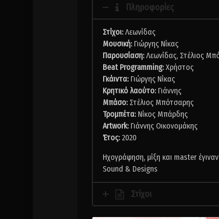
Πληροφορίες
Στίχοι:
Λεωνίδας
Μουσική:
Γιώργης Νίκας
Παρουσίαση:
Λεωνίδας, Στέλιος Μπ
Beat Programming:
Χρήστος
Γκάιντα:
Γιώργης Νίκας
Κρητικό λαούτο:
Γιάννης
Μπάσο:
Στέλιος Μπότσαρης
Τρομπέτα:
Νίκος Μπάρδης
Artwork:
Γιάννης Οικονομάκης
Έτος:
2020
Ηχογράφηση, μίξη και master έγινα
Sound & Designs
Στίχοι