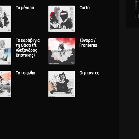
Τα μέγαρα
Corto
Το καράβι για
Σύνορα /
τη Θάσο (ft
Fronteras
Αλέξανδρος
Κτιστάκης)
Το τσιφλίκι
Οι μπάντες