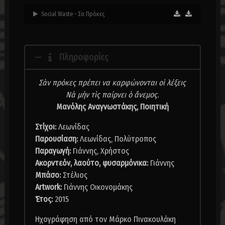
Social Waste - Σα Πρόκες
Πληροφορίες
Σὰν πρόκες πρέπει να καρφώνονται οἱ λέξεις
Νὰ μὴν τὶς παίρνει ὁ ἄνεμος.
Μανόλης Αναγνωστάκης, Ποιητική
Στίχοι:
Λεωνίδας
Παρουσίαση:
Λεωνίδας, Πολύτροπος
Παραγωγή:
Γιάννης, Χρήστος
Ακορντεόν, λαούτο, φυσαρμόνικα:
Γιάννης
Μπάσο:
Στέλιος
Artwork:
Γιάννης Οικονομάκης
Έτος:
2015
Ηχογράφηση από τον Μάρκο Πινακουλάκη