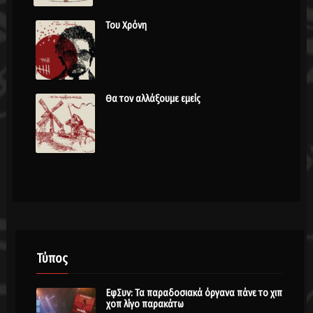
Του Χρόνη
Θα τον αλλάξουμε εμείς
Τύπος
ΕφΣυν: Τα παραδοσιακά όργανα πάνε το χιπ
χοπ λίγο παρακάτω