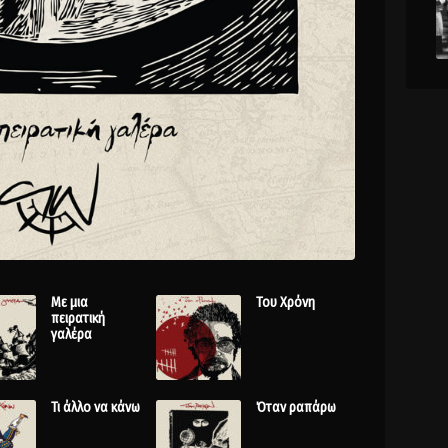
Με μια
Του Χρόνη
πειρατική
γαλέρα
Τι άλλο να κάνω
Όταν ραπάρω