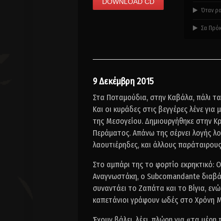
DOWNLOAD CD
Όταν ρα
Σα Πρόκ
9 Δεκέμβρη 2015
Στα Ποταμούδια, στην Καβάλα, πάλι τ
Και οι κυράδες στις βεγγέρες λένε για 
της Μεσογείου. Δημιουργήθηκε στην Κρ
Περάματος. Απάνω της σέρνει λογής λο
λαουτιέρηδες, και άλλους παράταιρους
Στο αμπάρι της το φορτίο εκρηκτικό:
Αναγνωστάκη, ο Subcomandante διαβάζ
συναντάει το Ζαπάτα και το Βίγια, εν
καπετάνιοι γράφουν ωδές στο Χρόνη Μ
Έχουν βάλει, λέει, πλώρη για «τα μέρη