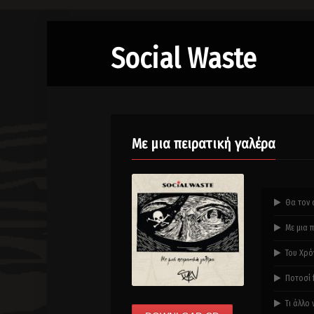
Social Waste
Με μια πειρατική γαλέρα
Θα τον α
Με μια π
Του Χρό
Ποτοσί 
Τι άλλο