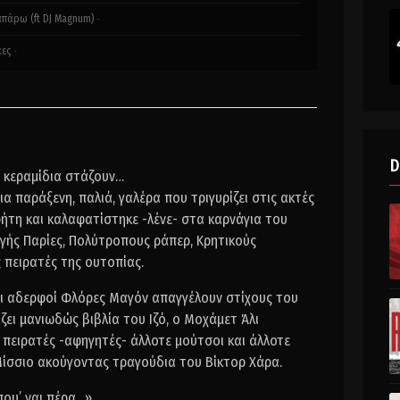
πάρω (ft DJ Magnum)
-
ες
-
D
α κεραμίδια στάζουν…
μια παράξενη, παλιά, γαλέρα που τριγυρίζει στις ακτές
ήτη και καλαφατίστηκε -λένε- στα καρνάγια του
γής Παρίες, Πολύτροπους ράπερ, Κρητικούς
 πειρατές της ουτοπίας.
 Οι αδερφοί Φλόρες Μαγόν απαγγέλουν στίχους του
ει μανιωδώς βιβλία του Ιζό, ο Μοχάμετ Άλι
ώ πειρατές -αφηγητές- άλλοτε μούτσοι και άλλοτε
ίσσιο ακούγοντας τραγούδια του Βίκτορ Χάρα.
 που’ ναι πέρα…»