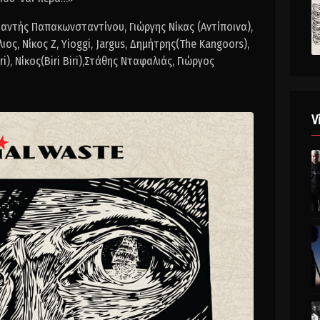
ταντής Παπακωνσταντίνου, Γιώργης Νίκας (Αντίποινα),
ς, Νίκος Ζ, Yioggi, Jargus, Δημήτρης(The Kangoors),
i), Νίκος(Biri Biri),Στάθης Νταφαλιάς, Γιώργος
V