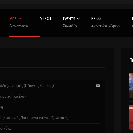
MERCH
PRESS
MP3
EVENTS
Συνεντεύξεις Άρθρα
Δισκογραφία
Συναυλίες
Τ
λλάξουμε εμείς (ft Γιάγκος Χαιρέτης)
-
ειρατική γαλέρα
-
νη
-
ft (Κωσταντής Παπακωνσταντίνου, DJ Magnum)
-
 να κάνω
-