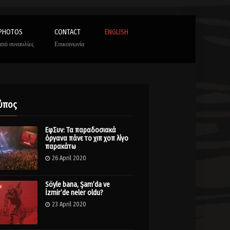
PHOTOS
CONTACT
ENGLISH
από συναυλίες
Επικοινωνία
ύπος
ΕφΣυν: Τα παραδοσιακά
όργανα πάνε το χιπ χοπ λίγο
παρακάτω
26 April 2020
Söyle bana, Şam’da ve
İzmir’de neler oldu?
23 April 2020