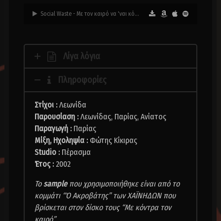
Social Waste - Με τον καιρό να 'ναι κόντρα
Λίγα λόγια
Πληροφορίες
Στίχοι :
Λεωνίδα
Παρουσίαση :
Λεωνίδας, Παρίας, Ανίατος
Παραγωγή :
Παρίας
Μίξη, Ηχοληψία :
Φώτης Κίκιρας
Studio :
Πέρασμα
Έτος :
2002
Το
sample
που χρησιμοποιήθηκε είναι από το
κομμάτι “Ό Ακροβάτης” των ΧΑΪΝΗΔΩΝ που
βρίσκεται στον δίσκο τους “Με κόντρα τον
καιρό”.