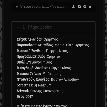
Αντίποινα & Social Waste - Τα σχολεία που πήγα (ft Μαρία Κώτη, DJ Magnum)
Πληροφορίες
Στίχοι:
Λεωνίδας, Χρήστος
Παρουσίαση:
Λεωνίδας, Μαρία Κώτη, Χρήστος
Μουσική Σύνθεση:
Γιώργης Νίκας
Προγραμματισμός:
Χρήστος
Βιολί:
Στέφανος Φίλος
Μπαγλαμά, Λαούτο:
Γιώργης Νίκας
Μπάσο:
Στέλιος Μπότσαρης
Ντουντούκ, φλογέρα:
Βαρτάν Αμποβιάν
Scratches:
DJ Magnum
Artwork:
Γιάννης Οικονομάκης
Έτος:
2017
Μίξη και master έγιναν από τον