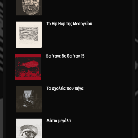
Το Hip Hop της Μεσογείου
Θα ‘τανε δε θα ‘ταν 15
Τα σχολεία που πήγα
Μάτια μεγάλα