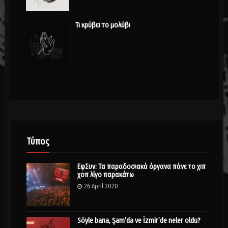
Τι κρύβει το μολύβι
Τύπος
ΕφΣυν: Τα παραδοσιακά όργανα πάνε το χιπ
χοπ λίγο παρακάτω
26 April 2020
Söyle bana, Şam’da ve İzmir’de neler oldu?