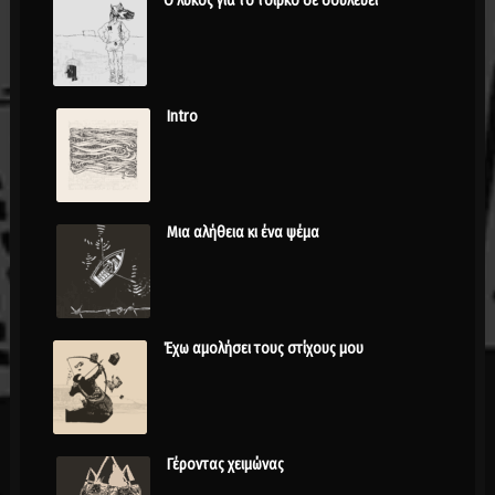
Ο λύκος για το τσίρκο δε δουλεύει
Intro
Μια αλήθεια κι ένα ψέμα
Έχω αμολήσει τους στίχους μου
Γέροντας χειμώνας