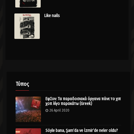
Like nails
Τύπος
ΕφΣυν: Τα παραδοσιακά όργανα πάνε το χιπ
χοπ λίγο παρακάτω (Greek)
26 April 2020
Söyle bana, Şam’da ve İzmir’de neler oldu?