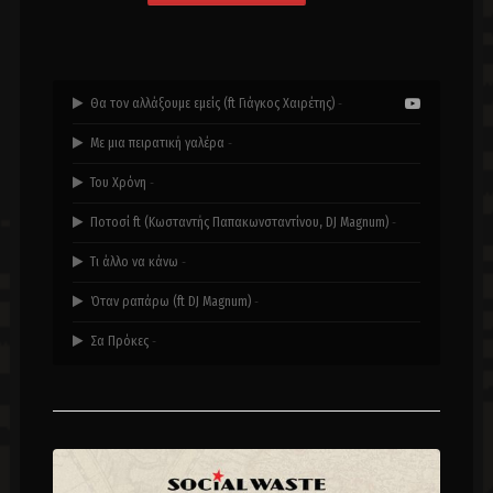
Θα τον αλλάξουμε εμείς (ft Γιάγκος Χαιρέτης)
-
Με μια πειρατική γαλέρα
-
Του Χρόνη
-
Ποτοσί ft (Κωσταντής Παπακωνσταντίνου, DJ Magnum)
-
Τι άλλο να κάνω
-
Όταν ραπάρω (ft DJ Magnum)
-
Σα Πρόκες
-